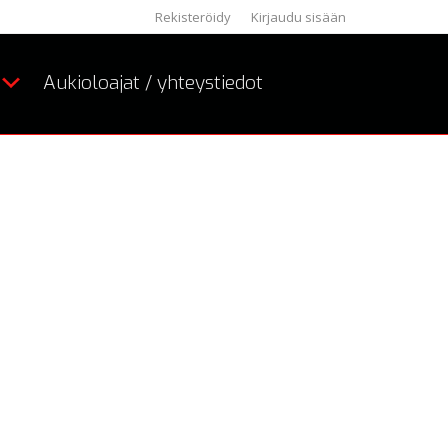
Rekisteröidy
Kirjaudu sisään
Aukioloajat / yhteystiedot