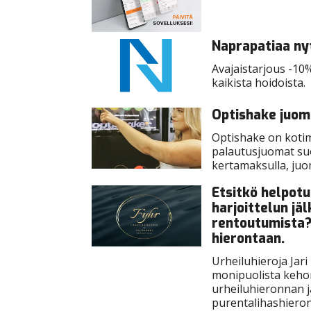
Naprapatiaa nyt
Avajaistarjous -10
kaikista hoidoista.
Optishake juom
Optishake on kotima
palautusjuomat suo
kertamaksulla, juo
Etsitkö helpotu
harjoittelun jä
rentoutumista? 
hierontaan.​​​​​​​
Urheiluhieroja Jar
monipuolista kehon
urheiluhieronnan j
purentalihashieront