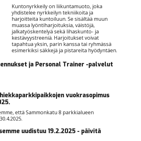
Kuntonyrkkeily on liikuntamuoto, joka
yhdistelee nyrkkeilyn tekniikoita ja
harjoitteita kuntoiluun. Se sisältää muun
muassa lyöntiharjoituksia, väistöjä,
jalkatyöskentelyä sekä lihaskunto- ja
kestävyystreeniä. Harjoitukset voivat
tapahtua yksin, parin kanssa tai ryhmässä
esimerkiksi säkkejä ja pistareita hyödyntäen.
nnukset ja Personal Trainer -palvelut
iekkaparkkipaikkojen vuokrasopimus
025.
llemme, että Sammonkatu 8 parkkialueen
30.4.2025.
semme uudistuu 19.2.2025 - päivitä