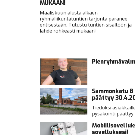
MUKAAN!
Maaliskuun alusta alkaen
ryhmäliikuntatuntien tarjonta paranee
entisestään. Tutustu tuntien sisältöön ja
lähde rohkeasti mukaan!
Pienryhmävalme
Sammonkatu 8 h
päättyy 30.4.2
Tiedoksi asiakkai
pysäköinti päättyy 
Mobiilisovelluk
sovelluksesi!