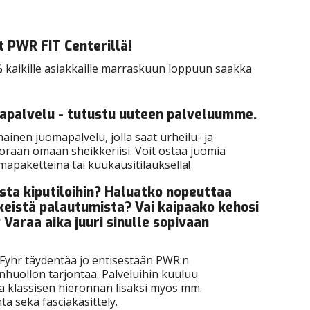
 PWR FIT Centerillä!
% kaikille asiakkaille marraskuun loppuun saakka
apalvelu - tutustu uuteen palveluumme.
inen juomapalvelu, jolla saat urheilu- ja
raan omaan sheikkeriisi. Voit ostaa juomia
mapaketteina tai kuukausitilauksella!
sta kiputiloihin? Haluatko nopeuttaa
lkeistä palautumista? Vai kaipaako kehosi
Varaa aika juuri sinulle sopivaan
i Fyhr täydentää jo entisestään PWR:n
huollon tarjontaa. Palveluihin kuuluu
a klassisen hieronnan lisäksi myös mm.
a sekä fasciakäsittely.