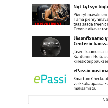
Nyt Lytsyn löyl
Pienryhmävalmennus
Tämä pienryhmävalm
taas saada treenit k
Treenit alkavat tor
Jäsenfixaamo y
Centerin kanssa
Jäsenfixaamossa si
Konttinen. Hoito s
kinesioteippaukse
ePassin uusi m
Smartum Checkouti
verkkokaupassa ko
maksamista.
Näy