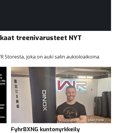
kkaat treenivarusteet NYT
 Storesta, joka on auki salin aukioloaikoina.
FyhrBXNG kuntonyrkkeily