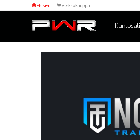
Etusivu
Verkkokauppa
Kuntosali