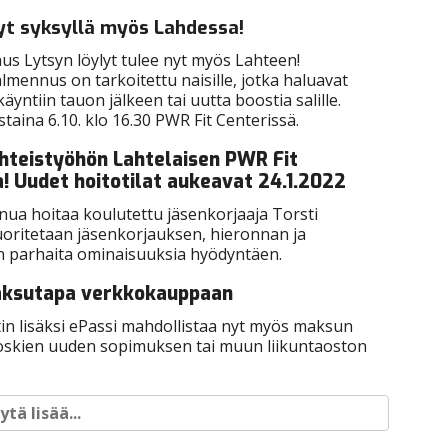
yt syksyllä myös Lahdessa!
 Lytsyn löylyt tulee nyt myös Lahteen!
ennus on tarkoitettu naisille, jotka haluavat
äyntiin tauon jälkeen tai uutta boostia salille.
staina 6.10. klo 16.30 PWR Fit Centerissä.
hteistyöhön Lahtelaisen PWR Fit
! Uudet hoitotilat aukeavat 24.1.2022
nua hoitaa koulutettu jäsenkorjaaja Torsti
uoritetaan jäsenkorjauksen, hieronnan ja
n parhaita ominaisuuksia hyödyntäen.
aksutapa verkkokauppaan
n lisäksi ePassi mahdollistaa nyt myös maksun
skien uuden sopimuksen tai muun liikuntaoston
tä lisää...