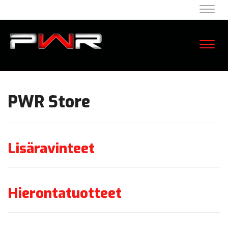
Navig
Navig
PWR Store
Lisäravinteet
Hierontatuotteet