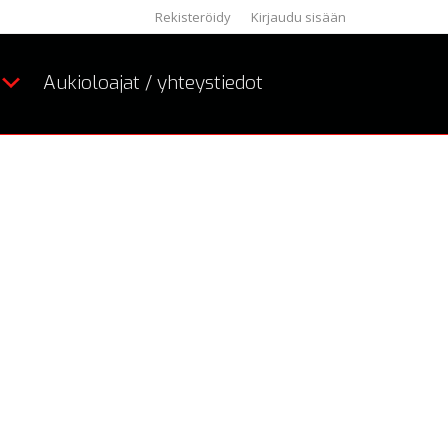
Rekisteröidy
Kirjaudu sisään
Aukioloajat / yhteystiedot