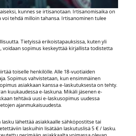
iseksi, kunnes se irtisanotaan. Irtisanomisaika on
 voi tehdä milloin tahansa. Irtisanominen tulee
suutta. Tietyissä erikoistapauksissa, kuten yli
voidaan sopimus keskeyttää kirjallista todistetta
rtää toiselle henkilölle. Alle 18-vuotiaiden
taja. Sopimus vahvistetaan, kun ensimmäinen
 sopimus asiakkaan kanssa e-laskutuksesta on tehty.
an kuukaudessa e-laskuna. Mikäli jäsenen e-
akkaan tehtävä uusi e-laskusopimus uudessa
tietojen ajanmukaisuudesta.
 lasku lähettää asiakkaalle sähköpostitse tai
tettäviin laskuihin lisätään laskutuslisä 5 € / lasku.
keutettu perimään asiakkaalta voimassa olevan