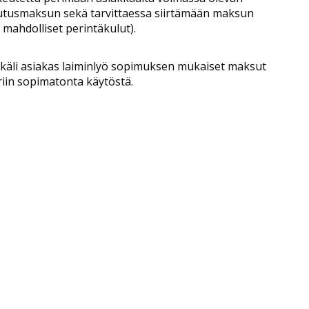
tutusmaksun sekä tarvittaessa siirtämään maksun
 mahdolliset perintäkulut).
ikäli asiakas laiminlyö sopimuksen mukaiset maksut
riin sopimatonta käytöstä.