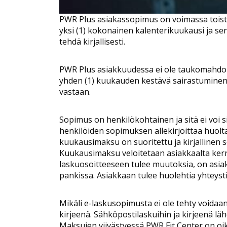
PWR Plus asiakassopimus on voimassa toista
yksi (1) kokonainen kalenterikuukausi ja sen
tehdä kirjallisesti.
PWR Plus asiakkuudessa ei ole taukomahdolli
yhden (1) kuukauden kestävä sairastuminen, 
vastaan.
Sopimus on henkilökohtainen ja sitä ei voi sii
henkilöiden sopimuksen allekirjoittaa huol
kuukausimaksu on suoritettu ja kirjallinen
Kuukausimaksu veloitetaan asiakkaalta kerr
laskuosoitteeseen tulee muutoksia, on asi
pankissa. Asiakkaan tulee huolehtia yhteys
Mikäli e-laskusopimusta ei ole tehty voidaan
kirjeenä. Sähköpostilaskuihin ja kirjeenä lähe
Maksujen viivästyessä PWR Fit Center on oi