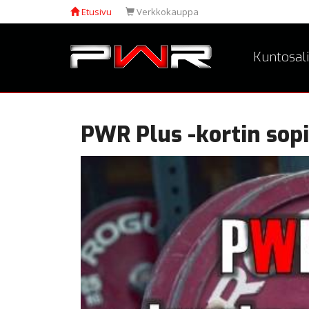
Etusivu
Verkkokauppa
Kuntosali
PWR Plus -kortin so